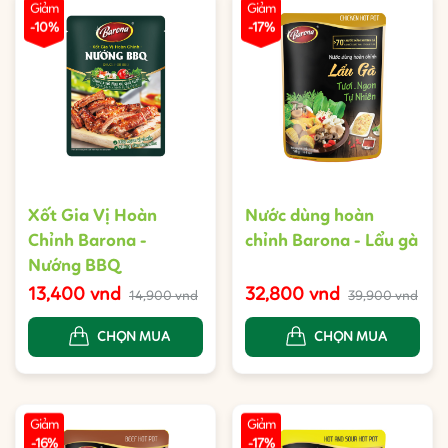
Giảm
Giảm
-10%
-17%
Xốt Gia Vị Hoàn
Nước dùng hoàn
Chỉnh Barona -
chỉnh Barona - Lẩu gà
Nướng BBQ
13,400 vnd
32,800 vnd
14,900 vnd
39,900 vnd
CHỌN MUA
CHỌN MUA
Giảm
Giảm
-16%
-17%