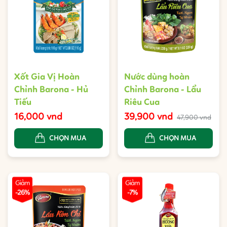
Xốt Gia Vị Hoàn
Nước dùng hoàn
Chỉnh Barona - Hủ
Chỉnh Barona - Lẩu
Tiếu
Riêu Cua
16,000 vnd
39,900 vnd
47,900 vnd
CHỌN MUA
CHỌN MUA
Giảm
Giảm
-26%
-7%