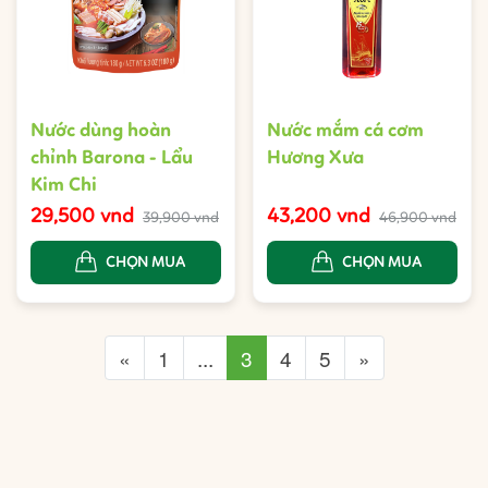
Nước dùng hoàn
Nước mắm cá cơm
chỉnh Barona - Lẩu
Hương Xưa
Kim Chi
29,500 vnd
43,200 vnd
39,900 vnd
46,900 vnd
CHỌN MUA
CHỌN MUA
Previous
Next
«
1
...
3
4
5
»