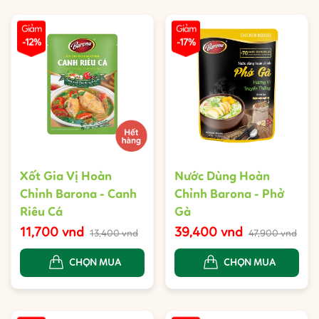
Giảm
Giảm
-12%
-17%
Xốt Gia Vị Hoàn
Nước Dùng Hoàn
Chỉnh Barona - Canh
Chỉnh Barona - Phở
Riêu Cá
Gà
11,700 vnd
39,400 vnd
13,400 vnd
47,900 vnd
CHỌN MUA
CHỌN MUA