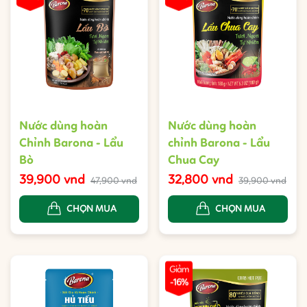
Nước dùng hoàn
Nước dùng hoàn
Chỉnh Barona - Lẩu
chỉnh Barona - Lẩu
Bò
Chua Cay
39,900 vnd
32,800 vnd
47,900 vnd
39,900 vnd
CHỌN MUA
CHỌN MUA
Giảm
-16%