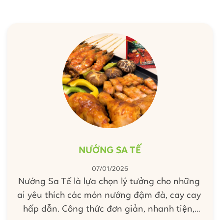
kỳ, ngay tại gian bếp nhỏ, bạn hoàn toàn có
thể tự tay mang đến hương vị đặc sắc này để
làm mới thực đơn hằng ngày của cả gia đình.
NƯỚNG SA TẾ
07/01/2026
Nướng Sa Tế là lựa chọn lý tưởng cho những
ai yêu thích các món nướng đậm đà, cay cay
hấp dẫn. Công thức đơn giản, nhanh tiện,