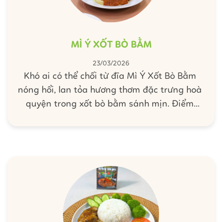
MÌ Ý XỐT BÒ BẰM
23/03/2026
Khó ai có thể chối từ đĩa Mì Ý Xốt Bò Bằm
nóng hổi, lan tỏa hương thơm đặc trưng hoà
quyện trong xốt bò bằm sánh mịn. Điểm
nhấn của món ăn chính là vị thịt bò ngọt
thơm thấm đẫm vào từng sợi mì dai mềm,
tạo nên một hương vị mặn ngọt hài hòa, hấp
dẫn. Không cần đi đâu xa, chỉ với vài bước
đơn giản ngay tại bếp nhà, bạn vẫn dễ dàng
trổ tài nấu món ngon chuẩn vị này để chiêu
đãi những người thân yêu.