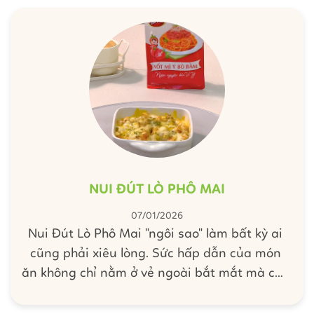
đã có ngay một 'siêu phẩm' nướng trứ danh,
chuẩn vị chỉ trong tích tắc.
NUI ĐÚT LÒ PHÔ MAI
07/01/2026
Nui Đút Lò Phô Mai "ngôi sao" làm bất kỳ ai
cũng phải xiêu lòng. Sức hấp dẫn của món
ăn không chỉ nằm ở vẻ ngoài bắt mắt mà còn
đến từ vị bò bằm đậm đà hoà quyện cùng lớp
phô mai tan chảy béo ngậy. Chẳng cần cầu