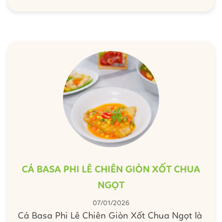
phù hợp cho bữa cơm gia đình hằng ngày
hoặc những buổi tiệc nướng tại nhà. Cùng
Barona vào bếp và lưu ngay công thức để dễ
dàng chuẩn bị món Nướng Sa Tế thơm lừng,
tròn vị cho cả nhà ngay nha!
CÁ BASA PHI LÊ CHIÊN GIÒN XỐT CHUA
NGỌT
07/01/2026
Cá Basa Phi Lê Chiên Giòn Xốt Chua Ngọt là