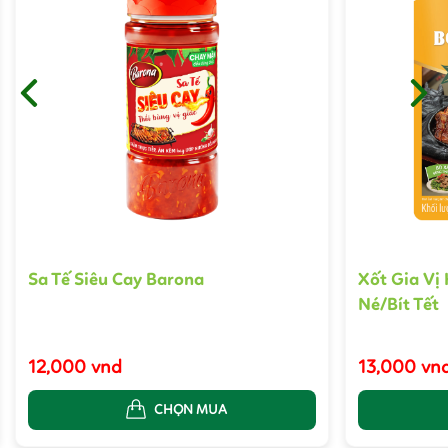
Sa Tế Siêu Cay Barona
Xốt Gia Vị
Né/Bít Tết
12,000 vnd
13,000 vn
CHỌN MUA