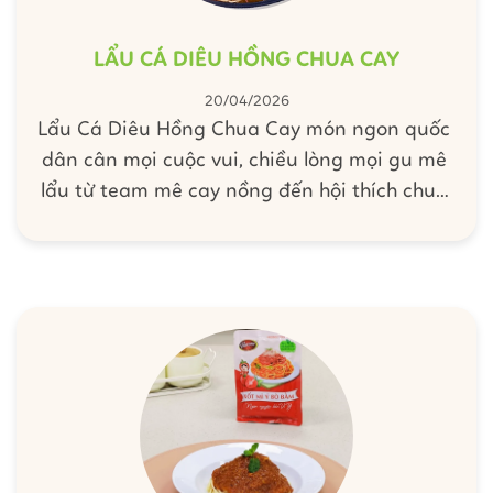
LẨU CÁ DIÊU HỒNG CHUA CAY
20/04/2026
Lẩu Cá Diêu Hồng Chua Cay món ngon quốc
dân cân mọi cuộc vui, chiều lòng mọi gu mê
lẩu từ team mê cay nồng đến hội thích chua
thanh nhẹ rất thích hợp cho những bữa tiệc
sum vầy. Nước lẩu đậm đà hòa quyện cùng
cá tươi ngọt và rau củ thanh mát, dễ ăn và
không ngán. Vào bếp cùng Barona chiêu đãi
cả nhà món Lẩu Cá Diêu Hồng Chua Cay này
ngay nhé!