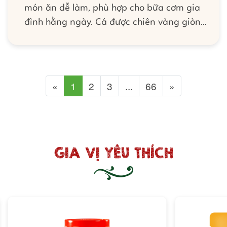
món ăn dễ làm, phù hợp cho bữa cơm gia
đình hằng ngày. Cá được chiên vàng giòn
bên ngoài, bên trong mềm ngọt kết hợp cùng
lớp xốt chua ngọt đậm đà, sánh mịn. Món
ngon được biến tấu dễ dàng cùng Xốt Gia Vị
Hoàn Chỉnh Barona - Sườn Xào Chua Ngọt,
Previous
Next
«
1
2
3
...
66
»
giúp món ăn tròn vị mà không cần nêm nếm
thêm gia vị nào khác. Chỉ với vài bước đơn
giản, bạn đã có ngay món cá
GIA VỊ YÊU THÍCH