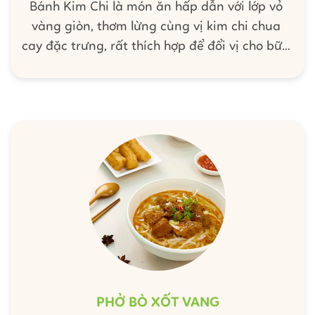
Bánh Kim Chi là món ăn hấp dẫn với lớp vỏ
vàng giòn, thơm lừng cùng vị kim chi chua
cay đặc trưng, rất thích hợp để đổi vị cho bữa
xế hoặc bữa ăn nhẹ. Chỉ với vài nguyên liệu
quen thuộc và cách làm đơn giản, bạn đã có
ngay món bánh nóng hổi, ngon chuẩn vị để
thưởng thức cùng gia đình.
PHỞ BÒ XỐT VANG