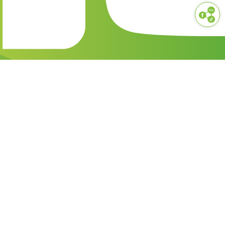
Công Ty TNHH NAM PHƯƠNG V.N (NAM
PHƯƠNG FOOD)
1900 55 88 56
namphuongfood@gmail.com
GIỚI THIỆU
PHƯƠNG THỨC VẬN CHUYỂN
CHÍNH SÁCH BẢO MẬT
QUY ĐỊNH CHUNG
LIÊN HỆ
Copyright © 2020
. All right reserved.
Nam Phương Food