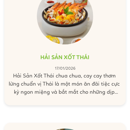
HẢI SẢN XỐT THÁI
17/01/2026
Hải Sản Xốt Thái chua chua, cay cay thơm
lừng chuẩn vị Thái là một món ăn đãi tiệc cực
kỳ ngon miệng và bắt mắt cho những dịp
cuối tuần, lễ tiệc. Cùng Barona vào bếp học
ngay cách biến tấu siêu đơn giản cùng Nước
Dùng Hoàn Chỉnh Barona - Lẩu Thái cho món
Hải Sản Xốt Thái vừa ngon vừa gọn chiêu đãi