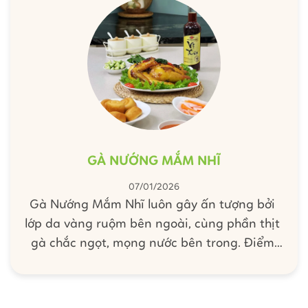
gia đình nha.
GÀ NƯỚNG MẮM NHĨ
07/01/2026
Gà Nướng Mắm Nhĩ luôn gây ấn tượng bởi
lớp da vàng ruộm bên ngoài, cùng phần thịt
gà chắc ngọt, mọng nước bên trong. Điểm
nhấn làm nên linh hồn của món ăn chính là
xốt mắm nhĩ đậm đà, mặn ngọt hài hòa và
thơm nồng nàn. Với vài bước nhanh gọn, bạn