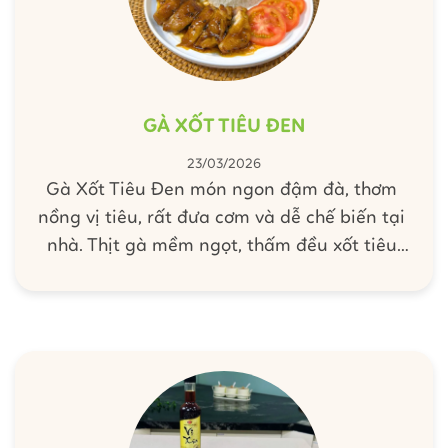
GÀ XỐT TIÊU ĐEN
23/03/2026
Gà Xốt Tiêu Đen món ngon đậm đà, thơm
nồng vị tiêu, rất đưa cơm và dễ chế biến tại
nhà. Thịt gà mềm ngọt, thấm đều xốt tiêu
cay nhẹ, được nấu dễ dàng cùng Xốt Gia Vị
Hoàn Chỉnh Barona - Bò Xốt Tiêu Đen cho
món ăn tròn vị mà không cần nêm nếm.
Cùng Barona vào bếp thực hiện món ngon
hấp dẫn này cho bữa cơm gia đình nhé!