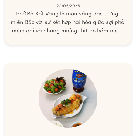
20/06/2026
Phở Bò Xốt Vang là món sáng đặc trưng
miền Bắc với sự kết hợp hài hòa giữa sợi phở
mềm dai và những miếng thịt bò hầm mềm
thấm vị trong phần nước dùng đậm đà, thơm
đặc trưng. Món ngon được nấu dễ dàng
chuẩn vị ngay tại nhà cùng Xốt Gia Vị Hoàn
Chỉnh Barona - Bò Kho/Xốt Vang, tiết kiệm
thời gian mà vẫn thơm ngon, hấp dẫn.