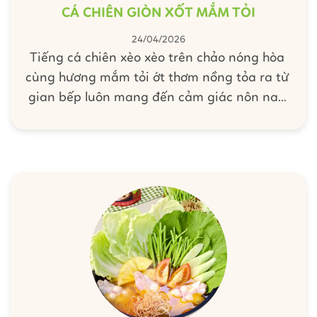
CÁ CHIÊN GIÒN XỐT MẮM TỎI
24/04/2026
Tiếng cá chiên xèo xèo trên chảo nóng hòa
cùng hương mắm tỏi ớt thơm nồng tỏa ra từ
gian bếp luôn mang đến cảm giác nôn nao
cho bữa cơm chiều. Món Cá Chiên Giòn Xốt
Mắm Tỏi chinh phục người ăn bởi lớp da
vàng giòn rụm, thịt cá dai ngọt thấm đều vị
mặn ngọt hoà quyện trong nước xốt sánh kẹo
và vàng nâu óng ánh. Bắt tay vào bếp cùng
Barona thực hiện ngay món ngon cực kỳ “hao
cơm” này cho bữa cơm nhà