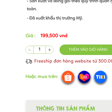
- Sản xuất và đóng gói theo quy trình quản 
toàn.
- Đã xuất khẩu thị trường Mỹ.
Giá :
199,500 vnd
-
+
THÊM VÀO GIỎ HÀNG
Freeship đơn hàng website từ 300.
Hoặc mua trên:
THÔNG TIN SẢN PHẨM