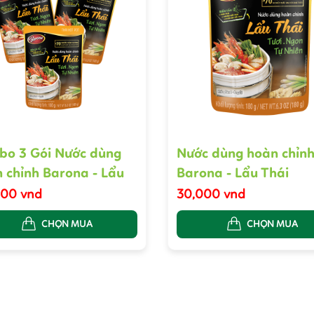
o 3 Gói Nước dùng
Nước dùng hoàn chỉn
 chỉnh Barona - Lẩu
Barona - Lẩu Thái
700 vnd
30,000 vnd
CHỌN MUA
CHỌN MUA