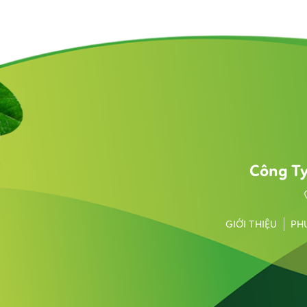
Công T
GIỚI THIỆU
PH