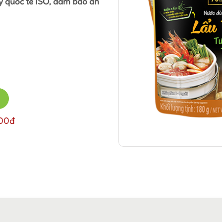
lý quốc tế ISO, đảm bảo an
000đ