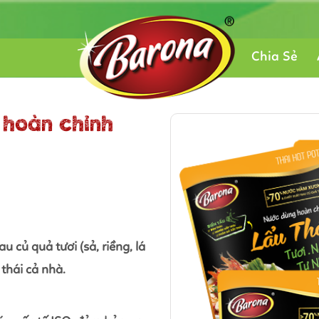
Chia Sẻ
 hoàn chỉnh
 củ quả tươi (sả, riềng, lá
 thái cả nhà.