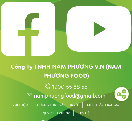
Công Ty TNHH NAM PHƯƠNG V.N (NAM
PHƯƠNG FOOD)
1900 55 88 56
namphuongfood@gmail.com
GIỚI THIỆU
PHƯƠNG THỨC VẬN CHUYỂN
CHÍNH SÁCH BẢO MẬT
QUY ĐỊNH CHUNG
LIÊN HỆ