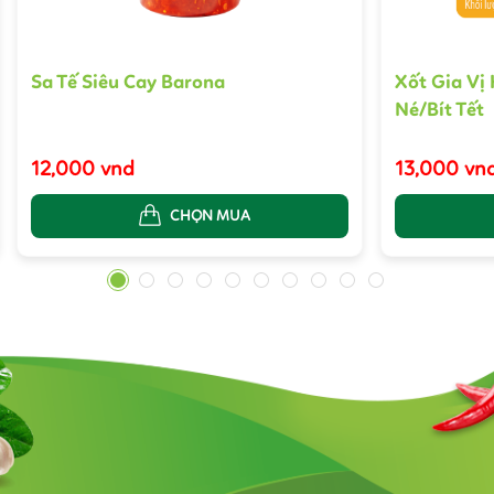
Sa Tế Siêu Cay Barona
Xốt Gia Vị
Né/Bít Tết
12,000 vnd
13,000 vn
CHỌN MUA
1
2
3
4
5
6
7
8
9
10