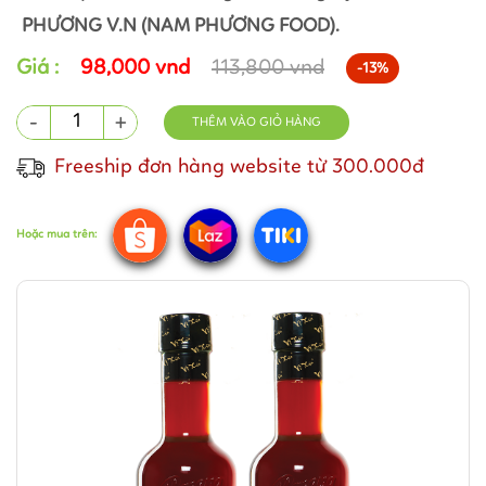
PHƯƠNG V.N (NAM PHƯƠNG FOOD).
Giá :
98,000 vnd
113,800 vnd
-13%
-
+
THÊM VÀO GIỎ HÀNG
Freeship đơn hàng website từ 300.000đ
Hoặc mua trên: