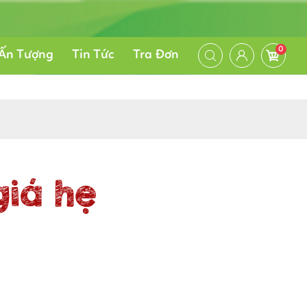
0
Ấn Tượng
Tin Tức
Tra Đơn
giá hẹ