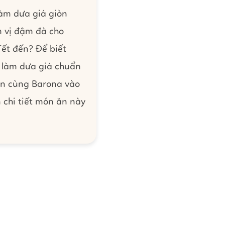
làm dưa giá giòn
 vị đậm đà cho
ết đến? Để biết
 làm dưa giá chuẩn
ạn cùng Barona vào
 chi tiết món ăn này