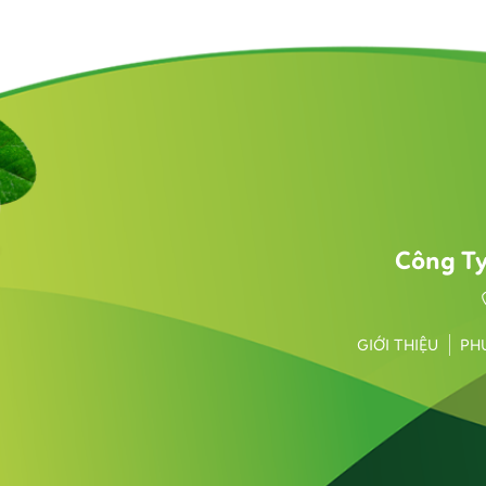
Công T
GIỚI THIỆU
PH