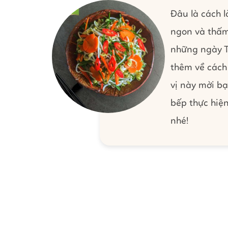
Đâu là cách 
ngon và thấm
những ngày T
thêm về cách
vị này mời b
bếp thực hiện
nhé!