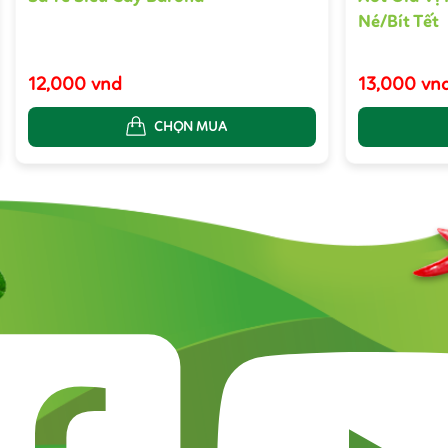
Né/Bít Tết
12,000 vnd
13,000 vn
CHỌN MUA