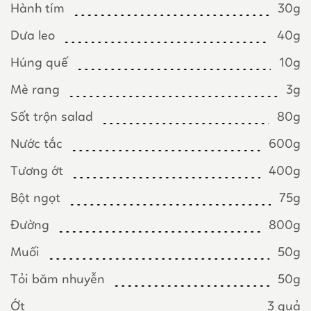
Hành tím
30g
Dưa leo
40g
Húng quế
10g
Mè rang
3g
Sốt trộn salad
80g
Nước tắc
600g
Tương ớt
400g
Bột ngọt
75g
Đường
800g
Muối
50g
Tỏi băm nhuyễn
50g
Ớt
3 quả