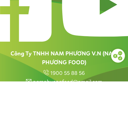
Công Ty TNHH NAM PHƯƠNG V.N (NAM
PHƯƠNG FOOD)
1900 55 88 56
namphuongfood@gmail.com
GIỚI THIỆU
PHƯƠNG THỨC VẬN CHUYỂN
CHÍNH SÁCH BẢO MẬT
QUY ĐỊNH CHUNG
LIÊN HỆ
Copyright © 2020
. All right reserved.
Nam Phương Food