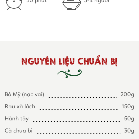
30 phút
3-4 người
NGUYÊN LIỆU CHUẨN BỊ
Bò Mỹ (nạc vai)
200g
Rau xà lách
150g
Hành tây
50g
Cà chua bi
30g