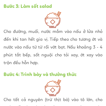
Bước 3: Làm sốt salad
Cho đường, muối, nước mắm vào nấu ở lửa nhỏ
đến khi tan hết gia vị. Tiếp theo cho tương ớt và
nước vào nấu từ từ rồi vớt bọt. Nấu khoảng 3 - 4
phút tắt bếp, sốt nguội cho tỏi xay, ớt xay vào
trộn đều hỗn hợp.
Bước 4: Trình bày và thưởng thức
Cho tất cả nguyên (trừ thịt bò) vào tô lớn, cho