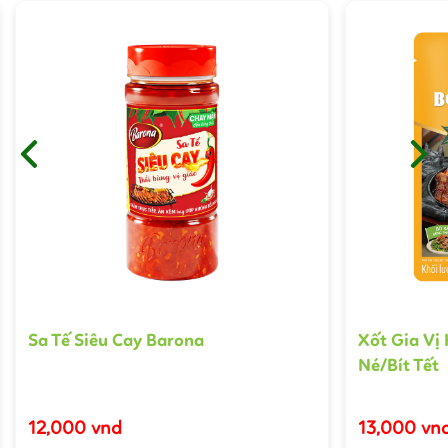
Sa Tế Siêu Cay Barona
Xốt Gia Vị
Né/Bít Tết
12,000 vnd
13,000 vn