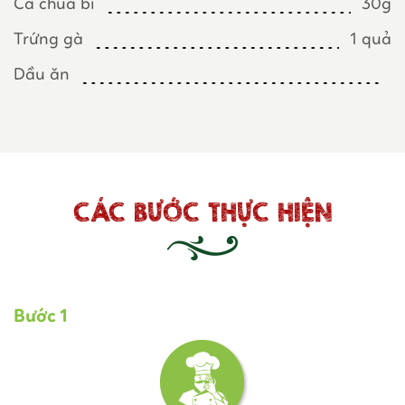
Cà chua bi
30g
Trứng gà
1 quả
Dầu ăn
CÁC BƯỚC THỰC HIỆN
Bước 1