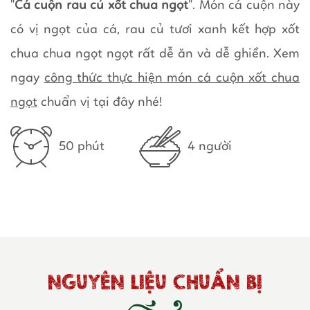
"
Cá cuộn rau củ xốt chua ngọt
". Món cá cuộn này
có vị ngọt của cá, rau củ tươi xanh kết hợp xốt
chua chua ngọt ngọt rất dễ ăn và dễ ghiền. Xem
ngay
công thức thực hiện món cá cuộn xốt chua
ngọt
chuẩn vị tại đây nhé!
50 phút
4 người
NGUYÊN LIỆU CHUẨN BỊ