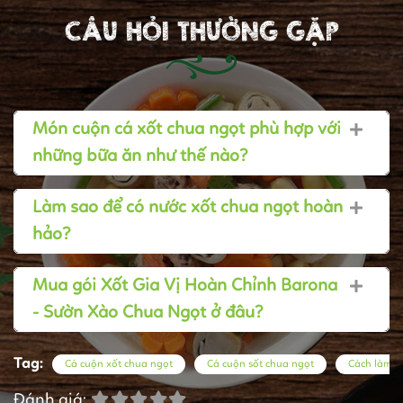
CÂU HỎI THƯỜNG GẶP
Món cuộn cá xốt chua ngọt phù hợp với
những bữa ăn như thế nào?
Làm sao để có nước xốt chua ngọt hoàn
hảo?
Mua gói Xốt Gia Vị Hoàn Chỉnh Barona
- Sườn Xào Chua Ngọt ở đâu?
Tag:
Cá cuộn xốt chua ngọt
Cá cuộn sốt chua ngọt
Cách làm m
Đánh giá: