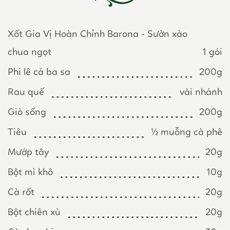
Xốt Gia Vị Hoàn Chỉnh Barona - Sườn xào
chua ngọt
1 gói
Phi lê cá ba sa
200g
Rau quế
vài nhánh
Giò sống
200g
Tiêu
½ muỗng cà phê
Mướp tây
20g
Bột mì khô
10g
Cà rốt
20g
Bột chiên xù
20g