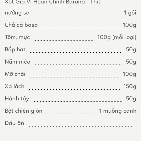
Xốt Gia Vị Hoàn Chỉnh Barona - Thịt
nướng sả
1 gói
Chả cá basa
100g
Tôm, mực
100g (mỗi loại)
Bắp hạt
50g
Nấm mèo
50g
Mỡ chài
100g
Xà lách
150g
Hành tây
50g
Bột chiên giòn
1 muỗng canh
Dầu ăn