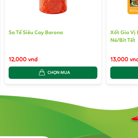
Sa Tế Siêu Cay Barona
Xốt Gia Vị
Né/Bít Tết
12,000 vnd
13,000 vn
CHỌN MUA