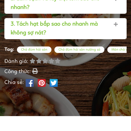
nhanh?
3. Tách hạt bắp sao cho nhanh mà
không sợ nát?
Tag:
Chả đùm hải sản
Chả đùm hải sản nướng sả
Món chả đù
Đánh giá:
Công thức:
Chia sẻ: