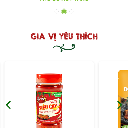
1
2
3
GIA VỊ YÊU THÍCH