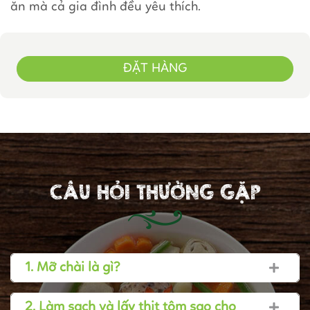
ăn mà cả gia đình đều yêu thích.
ĐẶT HÀNG
CÂU HỎI THƯỜNG GẶP
1. Mỡ chài là gì?
2. Làm sạch và lấy thịt tôm sao cho