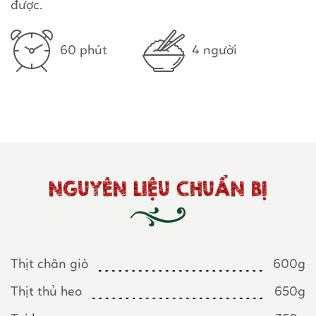
được.
60 phút
4 người
NGUYÊN LIỆU CHUẨN BỊ
Thịt chân giò
600g
Thịt thủ heo
650g