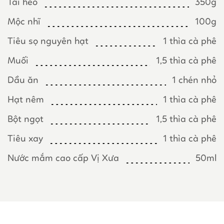
Tai heo
350g
Mộc nhĩ
100g
Tiêu sọ nguyên hạt
1 thìa cà phê
Muối
1,5 thìa cà phê
Dầu ăn
1 chén nhỏ
Hạt nêm
1 thìa cà phê
Bột ngọt
1,5 thìa cà phê
Tiêu xay
1 thìa cà phê
Nước mắm cao cấp Vị Xưa
50ml