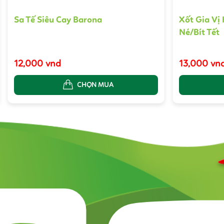
Sa Tế Siêu Cay Barona
Xốt Gia Vị
Né/Bít Tết
12,000 vnd
13,000 vn
CHỌN MUA