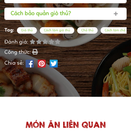
Cách bảo quản giò thủ?
Tag:
Giò thủ
Cách làm giò thủ
Chả thủ
Cách làm chả th
Đánh giá:
Công thức:
Chia sẻ:
MÓN ĂN LIÊN QUAN