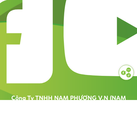
Công Ty TNHH NAM PHƯƠNG V.N (NAM
PHƯƠNG FOOD)
1900 55 88 56
namphuongfood@gmail.com