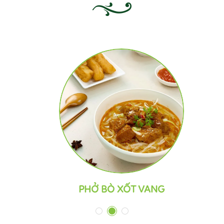
PHỞ BÒ XỐT VANG
1
2
3