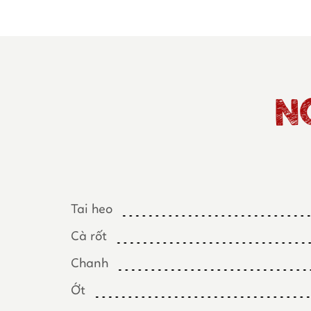
N
Tai heo
Cà rốt
Chanh
Ớt