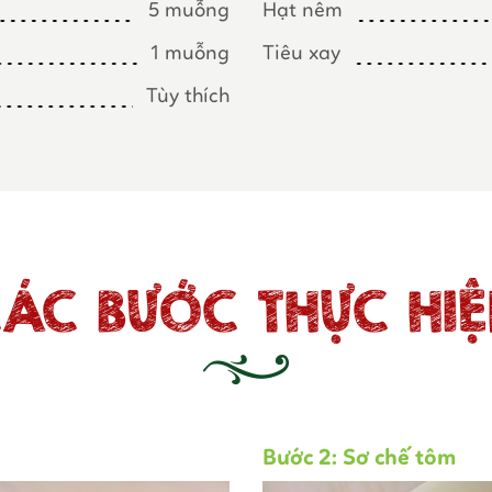
5 muỗng
Hạt nêm
1 muỗng
Tiêu xay
Tùy thích
ÁC BƯỚC THỰC HI
Bước 2: Sơ chế tôm