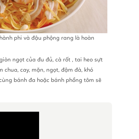
 hành phi và đậu phộng rang là hoàn
giòn ngọt của đu đủ, cà rốt , tai heo sựt
 chua, cay, mặn, ngọt, đậm đà, khó
cùng bánh đa hoặc bánh phồng tôm sẽ