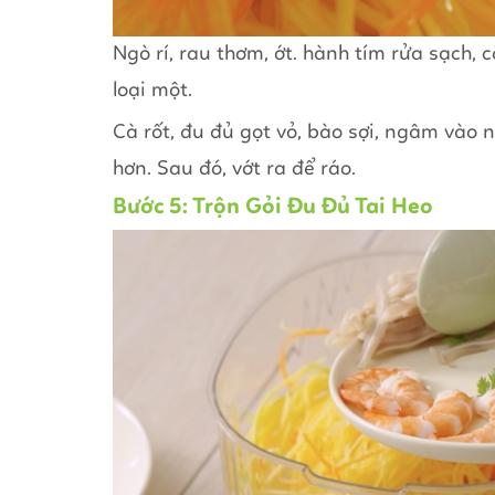
Ngò rí, rau thơm, ớt. hành tím rửa sạch, 
loại một.
Cà rốt, đu đủ gọt vỏ, bào sợi, ngâm vào 
hơn. Sau đó, vớt ra để ráo.
Bước 5: Trộn Gỏi Đu Đủ Tai Heo