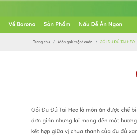
Về Barona
Sản Phẩm
Nấu Dễ Ăn Ngon
Trang chủ
Món gỏi/ trộn/ cuốn
GỎI ĐU ĐỦ TAI HEO
Gỏi Đu Đủ Tai Heo là món ăn được chế bi
đơn giản nhưng lại mang đến một hương v
kết hợp giữa vị chua thanh của đu đủ xan