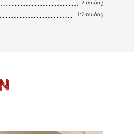
2 muỗng
1/2 muỗng
ỆN