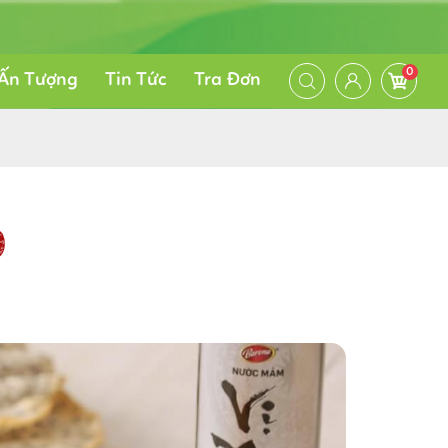
0
Ấn Tượng
Tin Tức
Tra Đơn
O