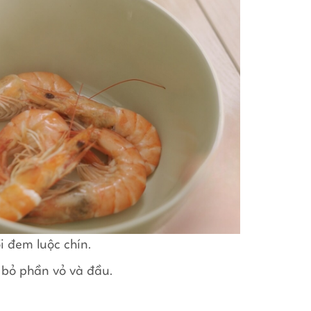
i đem luộc chín.
 bỏ phần vỏ và đầu.