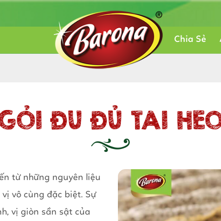
Chia Sẻ
GỎI ĐU ĐỦ TAI HE
ến từ những nguyên liệu
ị vô cùng đặc biệt. Sự
h, vị giòn sần sật của