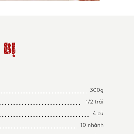
BỊ
300g
1/2 trái
4 củ
10 nhánh