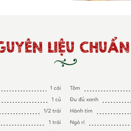
GUYÊN LIỆU CHUẨN 
1 cái
Tôm
1 củ
Đu đủ xanh
1/2 trái
Hành tím
1 trái
Ngò rí