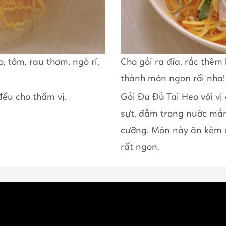
, tôm, rau thơm, ngò rí,
Cho gỏi ra đĩa, rắc thêm
thành món ngon rồi nha!
ều cho thấm vị.
Gỏi Đu Đủ Tai Heo với vị 
sựt, đẫm trong nước mắm
cưỡng. Món này ăn kèm 
rất ngon.