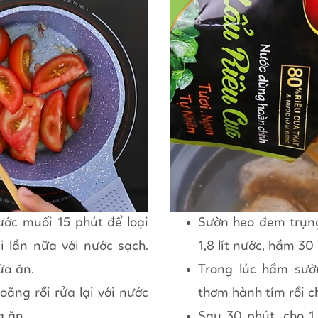
ớc muối 15 phút để loại
Sườn heo đem trụng
i lần nữa với nước sạch.
1,8 lít nước, hầm 30
ừa ăn.
Trong lúc hầm sườ
ãng rồi rửa lại với nước
thơm hành tím rồi 
a ăn.
Sau 30 phút, cho 1