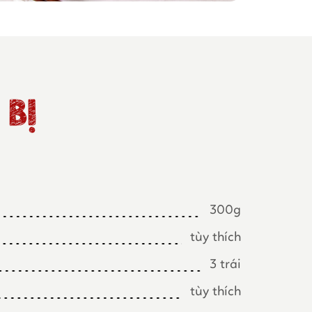
BỊ
300g
tùy thích
3 trái
tùy thích