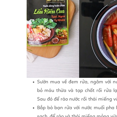
Sườn mua về đem rửa, ngâm với nư
bỏ máu thừa và tạp chất rồi rửa lạ
Sau đó để ráo nước rồi thái miếng v
Bắp bò bạn rửa với nước muối pha lo
sạch, để ráo và thái miếng mỏng vừ