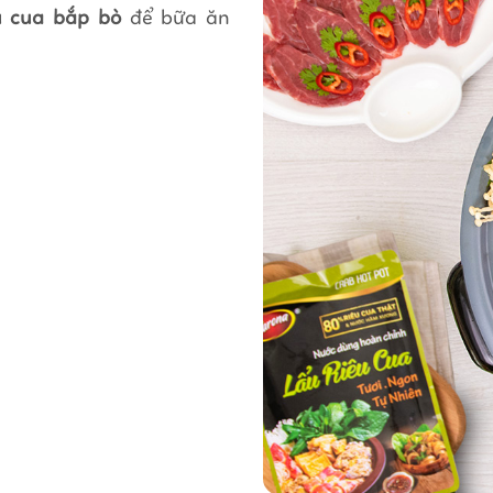
u cua bắp bò
để bữa ăn