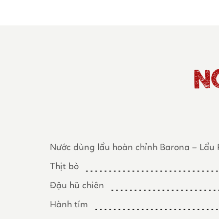
N
Nước dùng lẩu hoàn chỉnh Barona – Lẩu
Thịt bò
Đậu hũ chiên
Hành tím