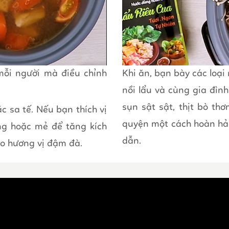
mỗi người mà điều chỉnh
Khi ăn, bạn bày các loại
nồi lẩu và cùng gia đìn
sụn sật sật, thịt bò t
c sa tế. Nếu bạn thích vị
quyện một cách hoàn hả
ng hoặc mẻ để tăng kích
dẫn.
ho hương vị đậm đà.