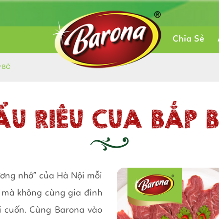
Chia Sẻ
P BÒ
ẨU RIÊU CUA BẮP 
ơng nhớ” của Hà Nội mỗi
ữa mà không cùng gia đình
ôi cuốn. Cùng Barona vào