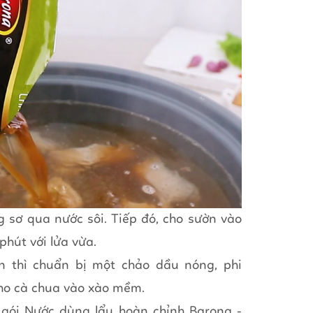
 sơ qua nước sôi. Tiếp đó, cho sườn vào
 phút với lửa vừa.
n thì chuẩn bị một chảo dầu nóng, phi
cho cà chua vào xào mềm.
 gói Nước dùng lẩu hoàn chỉnh Barona -