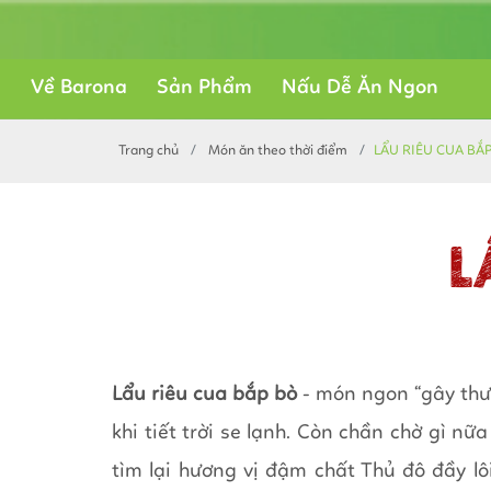
Về Barona
Sản Phẩm
Nấu Dễ Ăn Ngon
Trang chủ
Món ăn theo thời điểm
LẨU RIÊU CUA BẮ
L
Lẩu riêu cua bắp bò
- món ngon “gây thư
khi tiết trời se lạnh. Còn chần chờ gì n
tìm lại hương vị đậm chất Thủ đô đầy l