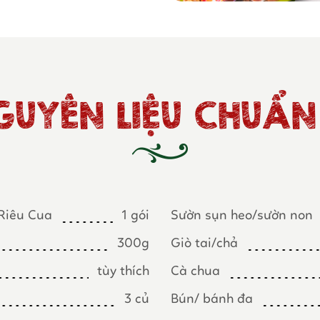
GUYÊN LIỆU CHUẨN 
 Riêu Cua
1 gói
Sườn sụn heo/sườn non
300g
Giò tai/chả
tùy thích
Cà chua
3 củ
Bún/ bánh đa