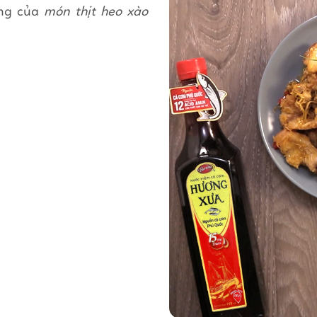
ỡng của
món thịt heo xào
i