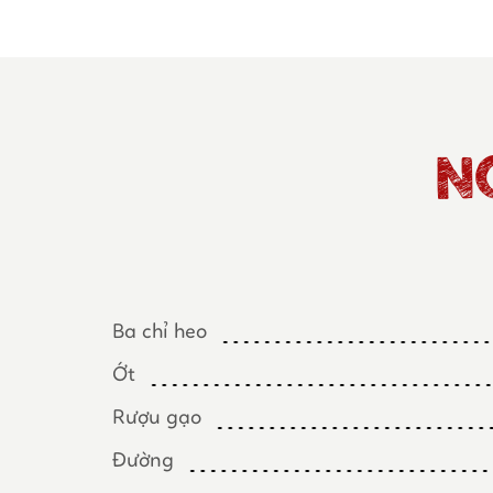
N
Ba chỉ heo
Ớt
Rượu gạo
Đường