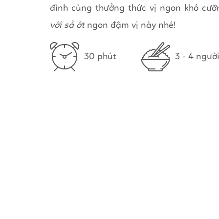
đình cùng thưởng thức vị ngon khó cư
với sả ớt
ngon đậm vị này nhé!
30 phút
3 - 4 ngườ