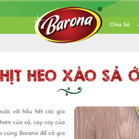
Chia Sẻ
THỊT HEO XÀO SẢ Ớ
uộc với hầu hết các gia
thơm của sả, cay cay của
ếp cùng Barona để cả gia