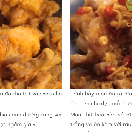
 đó cho thịt vào xào cho
Trình bày món ăn ra dĩa
lên trên cho đẹp mắt hơn
 thìa canh đường cùng với
Món thịt heo xào sả ớt
ược ngấm gia vị.
trắng và ăn kèm với rau