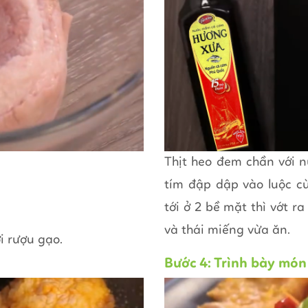
Thịt heo đem chần với n
tím đập dập vào luộc cù
tới ở 2 bề mặt thì vớt ra
và thái miếng vừa ăn.
ới rượu gạo.
Bước 4: Trình bày món