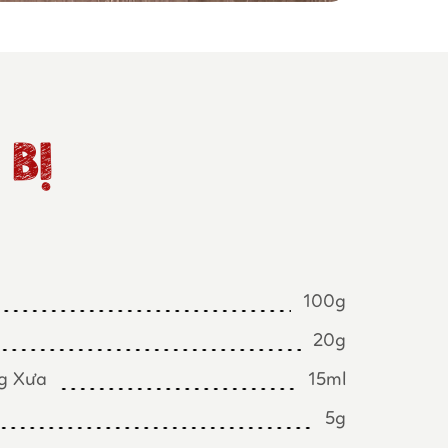
BỊ
100g
20g
g Xưa
15ml
5g