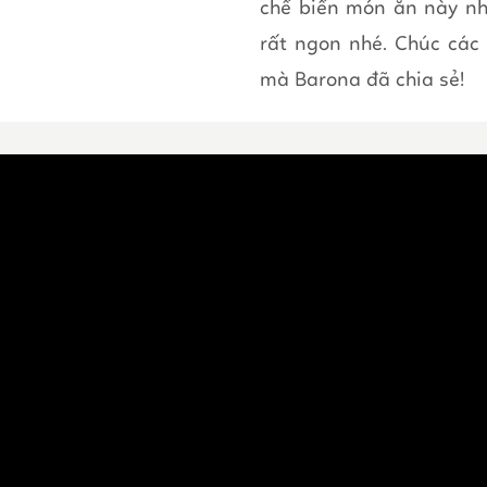
chế biến món ăn này n
rất ngon nhé. Chúc các
mà Barona đã chia sẻ!