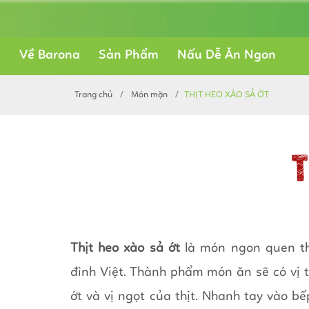
Về Barona
Sản Phẩm
Nấu Dễ Ăn Ngon
Trang chủ
Món mặn
THỊT HEO XÀO SẢ ỚT
Thịt heo xào sả ớt
là món ngon quen th
đình Việt. Thành phẩm món ăn sẽ có vị 
ớt và vị ngọt của thịt. Nhanh tay vào b