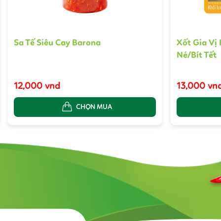
Sa Tế Siêu Cay Barona
Xốt Gia Vị
Né/Bít Tết
12,000 vnd
13,000 vn
CHỌN MUA