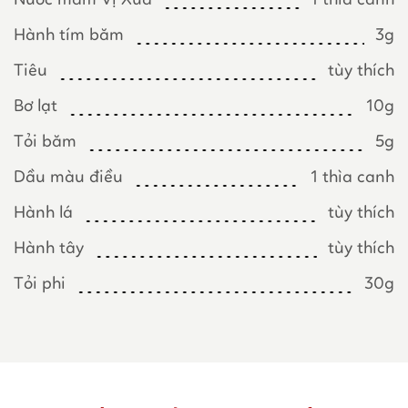
Nước mắm Vị Xưa
1 thìa canh
Hành tím băm
3g
Tiêu
tùy thích
Bơ lạt
10g
Tỏi băm
5g
Dầu màu điều
1 thìa canh
Hành lá
tùy thích
Hành tây
tùy thích
Tỏi phi
30g