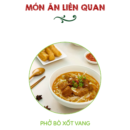
MÓN ĂN LIÊN QUAN
G
CÁ CHIÊN GIÒN XỐT MẮM 