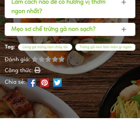
Làm cách nào để có hương vị thơm
ngon nhất?
Mẹo sơ chế trứng gà non sạch?
Tag:
Lòng gà trứng non chảy tỏi
Trứng gà non làm món gì ngon
Đánh giá:
Công thức:
Chia sẻ: