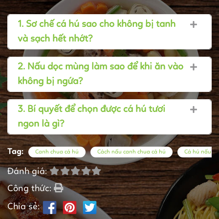
1. Sơ chế cá hú sao cho không bị tanh
và sạch hết nhớt?
2. Nấu dọc mùng làm sao để khi ăn vào
không bị ngứa?
3. Bí quyết để chọn được cá hú tươi
ngon là gì?
Tag:
Canh chua cá hú
Cách nấu canh chua cá hú
Cá hú nấu c
Đánh giá:
Công thức:
Chia sẻ: