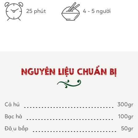
25 phút
4 - 5 người
NGUYÊN LIỆU CHUẨN BỊ
Cá hú
300gr
Bạc hà
100gr
Đậu bắp
50gr