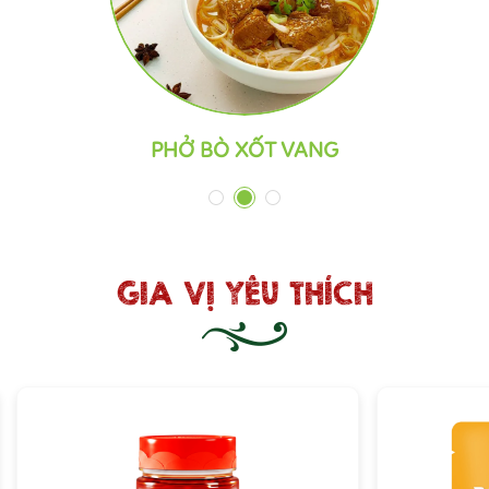
CÁ CHIÊN GIÒN XỐT MẮM TỎI
1
2
3
GIA VỊ YÊU THÍCH