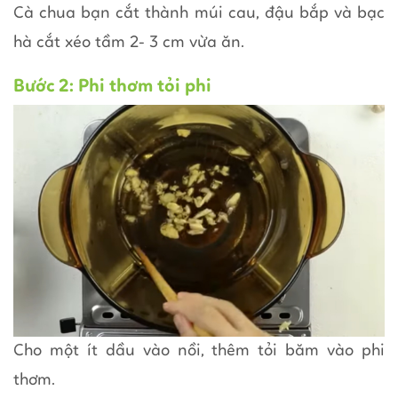
Cà chua bạn cắt thành múi cau, đậu bắp và bạc
hà cắt xéo tầm 2- 3 cm vừa ăn.
Bước 2: Phi thơm tỏi phi
Cho một ít dầu vào nồi, thêm tỏi băm vào phi
thơm.