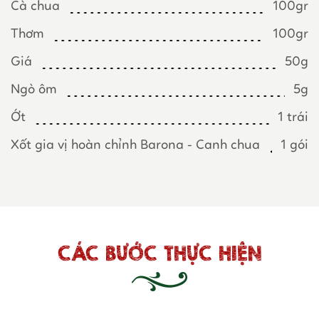
Cà chua
100gr
Thơm
100gr
Giá
50g
Ngò ôm
5g
Ớt
1 trái
Xốt gia vị hoàn chỉnh Barona - Canh chua
1 gói
CÁC BƯỚC THỰC HIỆN