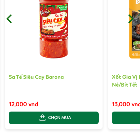
Sa Tế Siêu Cay Barona
Xốt Gia Vị
Né/Bít Tết
12,000 vnd
13,000 vn
CHỌN MUA