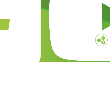
Công Ty TNHH NAM PHƯƠNG V.N (NAM
PHƯƠNG FOOD)
1900 55 88 56
namphuongfood@gmail.com