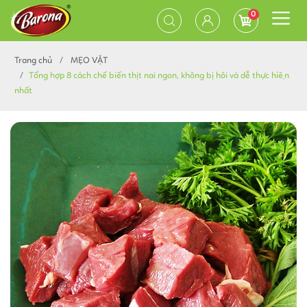
0
Trang chủ
MẸO VẶT
Tổng hợp 8 cách chế biến thịt nai ngon, không bị hôi và dễ thực hiện
nhất