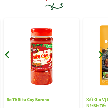
Sa Tế Siêu Cay Barona
Xốt Gia Vị
Né/Bít Tết