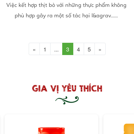
Việc kết hợp thịt bò với những thực phẩm không
phù hợp gây ra một số tác hại l&agrav......
Previous
Next
«
1
...
3
4
5
»
GIA VỊ YÊU THÍCH