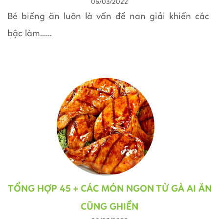
06/03/2022
Bé biếng ăn luôn là vấn đề nan giải khiến các
bậc làm......
TỔNG HỢP 45 + CÁC MÓN NGON TỪ GÀ AI ĂN
CŨNG GHIỀN