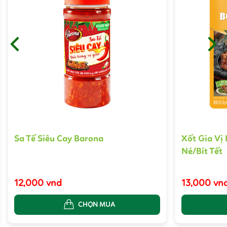
Sa Tế Siêu Cay Barona
Xốt Gia Vị
Né/Bít Tết
12,000 vnd
13,000 vn
CHỌN MUA