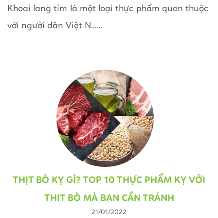
Khoai lang tím là một loại thực phẩm quen thuộc
với người dân Việt N......
THỊT BÒ KỴ GÌ? TOP 10 THỰC PHẨM KỴ VỚI
THỊT BÒ MÀ BẠN CẦN TRÁNH
21/01/2022