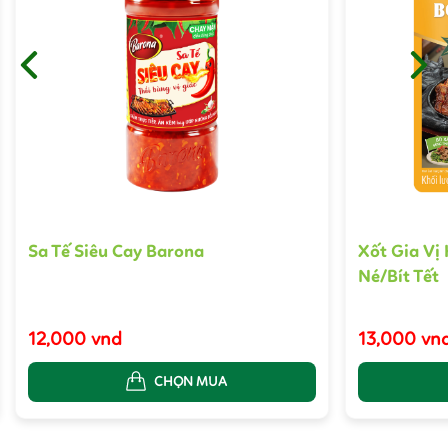
Sa Tế Siêu Cay Barona
Xốt Gia Vị
Né/Bít Tết
12,000 vnd
13,000 vn
CHỌN MUA