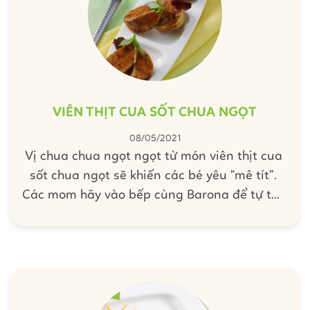
VIÊN THỊT CUA SỐT CHUA NGỌT
08/05/2021
Vị chua chua ngọt ngọt từ món viên thịt cua
sốt chua ngọt sẽ khiến các bé yêu “mê tít”.
Các mom hãy vào bếp cùng Barona để tự tay
chế biến món ăn này dành tặng cho bé yêu
nhà mình nhé!