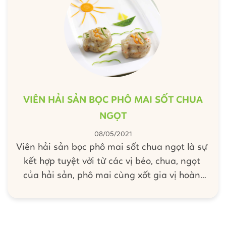
VIÊN HẢI SẢN BỌC PHÔ MAI SỐT CHUA
NGỌT
08/05/2021
Viên hải sản bọc phô mai sốt chua ngọt là sự
kết hợp tuyệt vời từ các vị béo, chua, ngọt
của hải sản, phô mai cùng xốt gia vị hoàn
chỉnh Barona - Sườn xào chua ngọt. Click
ngay vào bài viết này để xem hướng dẫn chế
biến từ Barona.