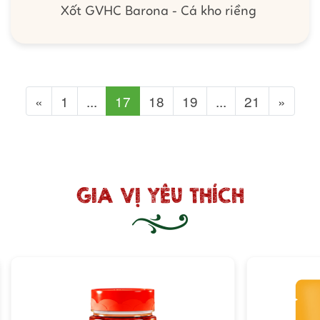
Xốt GVHC Barona - Cá kho riềng
Previous
Next
«
1
...
17
18
19
...
21
»
GIA VỊ YÊU THÍCH