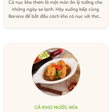
Cá nục kho thơm là một món ăn lý tưởng cho
những ngày se lạnh. Hãy xuống bếp cùng
Barona để bắt đầu cách kho cá nục với thơm
ngon đúng chuẩn để đổi món cho bữa cơm
của gia đình bạn thêm phần đa dạng và hấp
dẫn nhé.
CÁ KHO NƯỚC MÍA