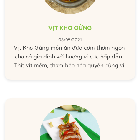
VỊT KHO GỪNG
08/05/2021
Vịt Kho Gừng món ăn đưa cơm thơm ngon
cho cả gia đình với hương vị cực hấp dẫn.
Thịt vịt mềm, thơm béo hòa quyện cùng vị
cay nồng của gừng giúp món ăn đậm đà,
tròn vị. Vịt kho gừng là món ăn bổ dưỡng, tốt
cho sức khỏe nhờ sự kết hợp hoàn hảo giữa
thịt vịt và gừng. Mời bạn tham khảo công
thức chế biến món vịt kho gừng cùng Barona
nhé.