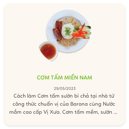
Xốt Chua Ngọt dễ dàng và nhanh tiện này
nhé!
CƠM TẤM MIỀN NAM
29/05/2023
Cách làm Cơm tấm sườn bì chả tại nhà từ
công thức chuẩn vị của Barona cùng Nước
mắm cao cấp Vị Xưa. Cơm tấm mềm, sườn bì
đậm đà với nước mắm chua ngọt thấm vị tạo
nên món ăn bắt mắt, ngon khó cưỡng. Lâu