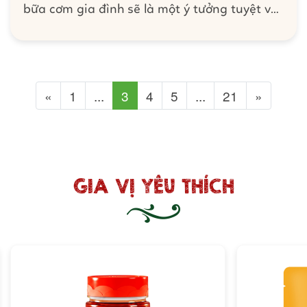
bữa cơm gia đình sẽ là một ý tưởng tuyệt vời
nếu hôm nay bạn không biết nấu món gì.
Đảm bảo với công thức làm sườn non rang
me ngon chuẩn vị, nhanh và tiện từ Barona,
cả nhà ai cũng tấm tắc khen ngon cho mà
Previous
Next
«
1
...
3
4
5
...
21
»
xem!
GIA VỊ YÊU THÍCH