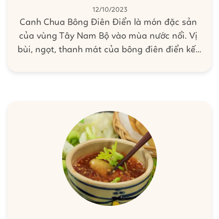
12/10/2023
Canh Chua Bông Điên Điển là món đặc sản
của vùng Tây Nam Bộ vào mùa nước nổi. Vị
bùi, ngọt, thanh mát của bông điên điển kết
hợp với tôm tạo nên hương vị chua thanh
ngọt dịu đặc trưng siêu bắt cơm. Hôm nay
cùng Barona vào bếp trổ tài nấu Canh Chua
Bông Điên Điển nha!