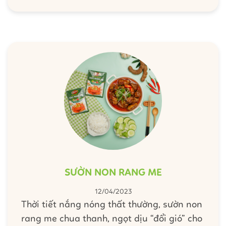
Nam. Hương vị bún chả hấp dẫn và trở nên
đặc biệt hơn bao giờ hết một phần cũng là
nhờ bát nước chấm. Để làm thành công món
ăn nổi tiếng này, mời bạn xem ngay bài viết
hướng dẫn này nhé.
SƯỜN NON RANG ME
12/04/2023
Thời tiết nắng nóng thất thường, sườn non
rang me chua thanh, ngọt dịu “đổi gió” cho