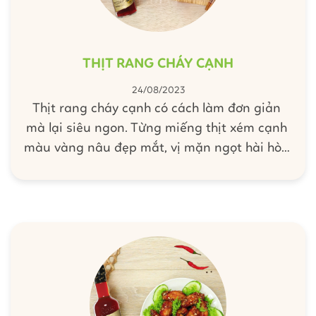
THỊT RANG CHÁY CẠNH
24/08/2023
Thịt rang cháy cạnh có cách làm đơn giản
mà lại siêu ngon. Từng miếng thịt xém cạnh
màu vàng nâu đẹp mắt, vị mặn ngọt hài hòa
rất đưa cơm dù bất cứ mùa nào. Cùng tham
khảo công thức làm món thịt rang cháy cạnh
vô cùng đơn giản mà ngon miệng, phù hợp
với mọi bữa cơm gia đình nhé!