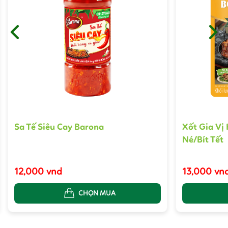
Sa Tế Siêu Cay Barona
Xốt Gia Vị
Né/Bít Tết
12,000 vnd
13,000 vn
CHỌN MUA