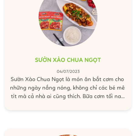
SƯỜN XÀO CHUA NGỌT
04/07/2023
Sườn Xào Chua Ngọt là món ăn bắt cơm cho
những ngày nắng nóng, không chỉ các bé mê
tít mà cả nhà ai cũng thích. Bữa cơm tối nay
hãy để Barona mách mẹ cách làm món Sườn
Xào Chua Ngọt chuẩn vị mà mẹ lại không sợ
nêm nếm khó khăn vì đã có "bảo bối gia vị"
Xốt Gia Vị Hoàn Chỉnh Barona - Sườn Xào