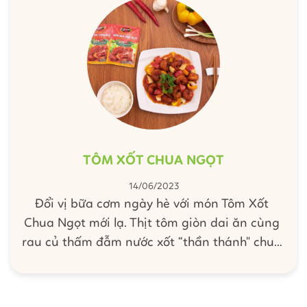
Chua Ngọt giúp sức.
TÔM XỐT CHUA NGỌT
14/06/2023
Đổi vị bữa cơm ngày hè với món Tôm Xốt
Chua Ngọt mới lạ. Thịt tôm giòn dai ăn cùng
rau củ thấm đẫm nước xốt “thần thánh" chua
chua, ngọt ngọt chắc chắn sẽ hao cơm và
làm cả nhà xuýt xoa khen ngợi lắm đấy. Cùng
Barona bắt tay vào bếp làm ngay món Tôm