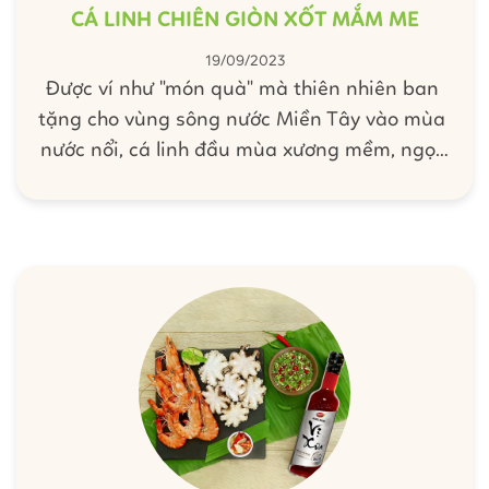
CÁ LINH CHIÊN GIÒN XỐT MẮM ME
19/09/2023
Được ví như "món quà" mà thiên nhiên ban
tặng cho vùng sông nước Miền Tây vào mùa
nước nổi, cá linh đầu mùa xương mềm, ngọt
thịt, bụng mỡ béo ngậy, chiên giòn lên chấm
với mắm me, ăn cùng bông điên điển khiến
ai cũng phải xuýt xoa. Bỏ túi bí kíp làm xốt
mắm me “chấm là dính” cùng Barona nha!