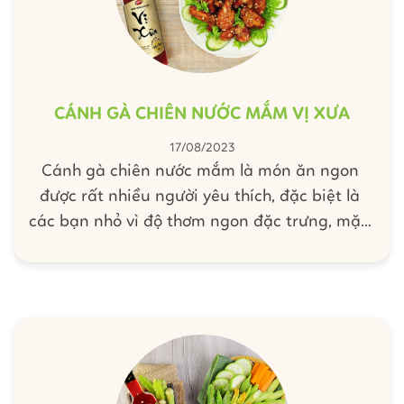
CÁNH GÀ CHIÊN NƯỚC MẮM VỊ XƯA
17/08/2023
Cánh gà chiên nước mắm là món ăn ngon
được rất nhiều người yêu thích, đặc biệt là
các bạn nhỏ vì độ thơm ngon đặc trưng, mặn
ngọt hài hòa cực bắt cơm. Hôm nay, hãy cùng
Barona bắt tay vào bếp làm ngay món ngon
khó cưỡng này chiêu đãi cả nhà nha.