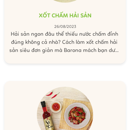
XỐT CHẤM HẢI SẢN
26/08/2023
Hải sản ngon đâu thể thiếu nước chấm đỉnh
đúng không cả nhà? Cách làm xốt chấm hải
sản siêu đơn giản mà Barona mách bạn dưới
đây chắc chắn sẽ khiến bạn và cả nhà mê tít
luôn đấy, cùng làm nha!