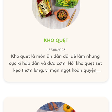
KHO QUẸT
15/08/2023
Kho quẹt là món ăn dân dã, dễ làm nhưng
cực kì hấp dẫn và đưa cơm. Nồi kho quẹt sệt
kẹo thơm lừng, vị mặn ngọt hoàn quyện,
thêm chút ấm nồng của tiêu và ớt, ăn cùng
rau xanh hay cơm nóng sẽ khiến cả nhà phải
xuýt xoa vì ngon đấy!