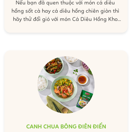
Nếu bạn đã quen thuộc với món cá diêu
hồng sốt cà hay cá diêu hồng chiên giòn thì
hãy thử đổi gió với món Cá Diêu Hồng Kho
Tiêu Xanh nha. Bữa cơm tối nay sẽ trở nên
hấp dẫn và hao cơm hơn với sự giúp sức của
bảo bối gia vị Barona giúp món Cá Diêu
Hồng Kho Tiêu Xanh của bạn vô cùng đẹp
mắt, thơm ngon nức mũi luôn đó!
CANH CHUA BÔNG ĐIÊN ĐIỂN